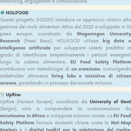
networking, engagement e comunicazione.
HOLiFOOD
Questo progetto (H2020) introduce un approccio olistico alla
gestione dei rischi alimentari. Attivo dal 2022 e sviluppato in 10
paesi europei, coordinato da
Wageningen Universit
Research
(Paesi Bassi), HOLiFOOD utilizza
big data 
intelligenza artificiale
per sviluppare sistemi predittivi in
grado di identificare tempestivamente i pericoli emergenti
lungo la catena alimentare.
EU Food Safety Platfor
contribuisce con metodologie di
co-creazione
, coinvolgendo
stakeholder attraverso
living labs e iniziative di citize
science
, garantendo un processo decisionale inclusivo.
UpRise
UpRise (Horizon Europe), coordinato da
University of Gent
(Belgio), mira a comprendere la contaminazione da
micotossine in Africa
e sviluppare soluzioni mirate. La
EU Foo
Safety Platform
fornisce strumenti chiave come la
Net-Ma
Analysis
e il
digital toolkit per la valutazione del rischio
,