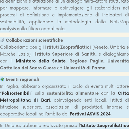
la definizione e attuazione di un dialogo multi-attore strutturato
per mappare, informare e coinvolgere gli stakeholders nei
processi di definizione e implementazione di indicatori di
sostenibilità, applicando la metodologia della Net-Map
analysis nella filiera cerealicola.
Collaborazioni scientifiche
Collaboriamo con gli
Istituti Zooprofilattici
(Veneto, Umbria 
Marche, Lazio), l’
Istituto Superiore di Sanità
, e dialoghiam
con il
Ministero della Salute
,
Regione Puglia
,
Universit
Cattolica del Sacro
Cuore
ed
Università di Parma
.
Eventi regionali
In Puglia, abbiamo organizzato il ciclo di eventi multi-attore
“
Polisostenibili
” sulla
sostenibilità alimentare
con la
Citt
Metropolitana di Bari
, coinvolgendo enti locali, istituti d
istruzione superiore, associazioni di produttori, imprese e
cooperative locali nell’ambito del
Festival ASVIS 2024
.
In Umbria, abbiamo realizzato presso l’
Istituto Zooprofilattic