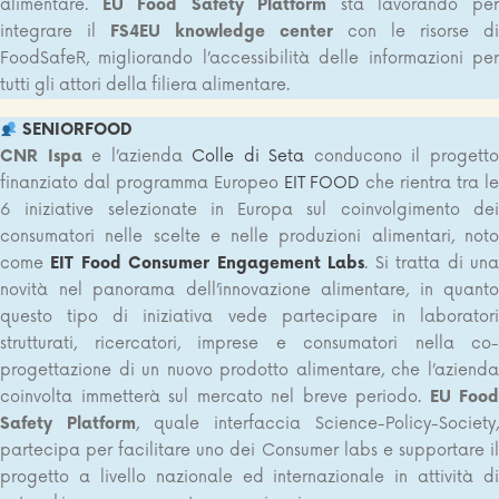
alimentare.
EU Food Safety Platform
sta lavorando pe
integrare il
FS4EU knowledge center
con le risorse di
FoodSafeR, migliorando l’accessibilità delle informazioni per
tutti gli attori della filiera alimentare.
SENIORFOOD
CNR Ispa
e l’azienda
Colle di Seta
conducono il progett
finanziato dal programma Europeo
EIT FOOD
che rientra tra l
6 iniziative selezionate in Europa sul coinvolgimento dei
consumatori nelle scelte e nelle produzioni alimentari, noto
come
EIT Food Consumer Engagement Labs
. Si tratta di un
novità nel panorama dell’innovazione alimentare, in quanto
questo tipo di iniziativa vede partecipare in laboratori
strutturati, ricercatori, imprese e consumatori nella co-
progettazione di un nuovo prodotto alimentare, che l’azienda
coinvolta immetterà sul mercato nel breve periodo.
EU Food
Safety Platform
, quale interfaccia Science-Policy-Society,
partecipa per facilitare uno dei Consumer labs e supportare il
progetto a livello nazionale ed internazionale in attività di