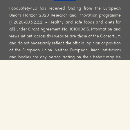
FoodSafety4EU has received funding from the European
Union’s Horizon 2020 Research and Innovation programme
(H2020-EU.3.2.2.2. – Healthy and safe foods and diets for
all) under Grant Agreement No. 101000613. Information and
views set out across this website are those of the Consortium
and do not necessarily reflect the official opinion or position
of the European Union. Neither European Union institutions
and bodies nor any person acting on their behalf may be
held responsible for the use that may be made of the
information contained herein.
WEBSITE PRIVACY POLICY
COOKIES POLICY
DISCLAIMER
© 2025 FoodSafety4EU